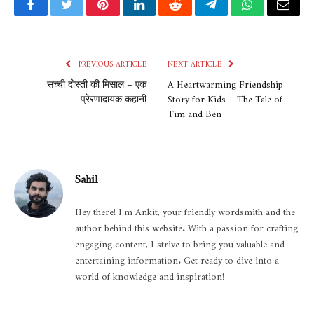
Facebook
Twitter
Pinterest
LinkedIn
Reddit
Telegram
WhatsApp
Email
PREVIOUS ARTICLE
NEXT ARTICLE
सच्ची दोस्ती की मिसाल – एक
A Heartwarming Friendship
प्रेरणादायक कहानी
Story for Kids – The Tale of
Tim and Ben
Sahil
Hey there! I'm Ankit, your friendly wordsmith and the
author behind this website. With a passion for crafting
engaging content, I strive to bring you valuable and
entertaining information. Get ready to dive into a
world of knowledge and inspiration!