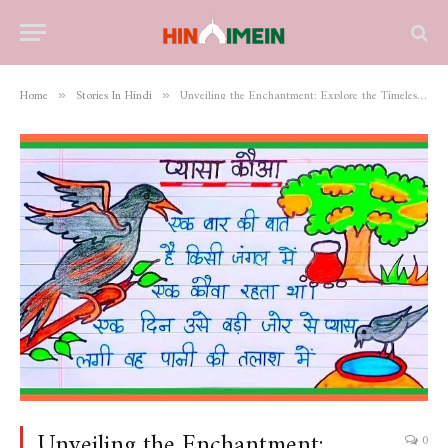
Home
Stories In Hindi
Unveiling the Enchantment: Explore the Timeless Charm of ‘Kauwa Ki Kahani’ – 10 Intriguing Tales Unfolded
»
»
Unveiling the Enchantment:
0