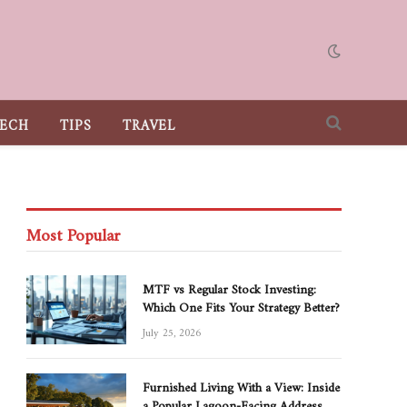
ECH
TIPS
TRAVEL
Most Popular
MTF vs Regular Stock Investing:
Which One Fits Your Strategy Better?
July 25, 2026
Furnished Living With a View: Inside
a Popular Lagoon-Facing Address