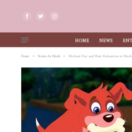
Facebook
Twitter
Instagram
HOME
NEWS
EN
Home
Stories In Hindi
Dilchasp Dog and Bone Kahaniyan in Hindi: सुन
»
»