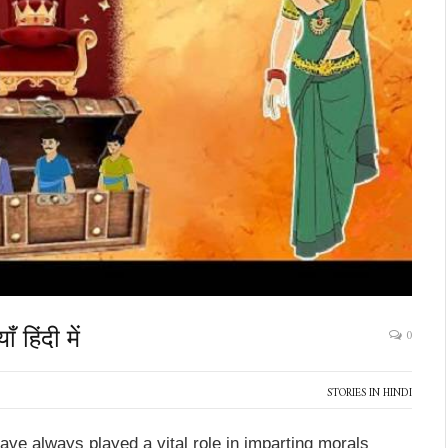
हिंदी में
0
STORIES IN HINDI
 have always played a vital role in imparting morals