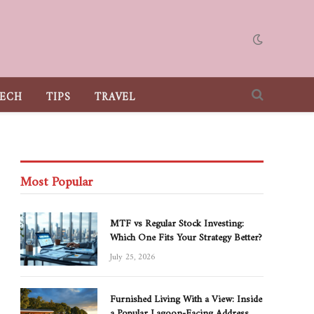
ECH
TIPS
TRAVEL
Most Popular
MTF vs Regular Stock Investing:
Which One Fits Your Strategy Better?
July 25, 2026
Furnished Living With a View: Inside
a Popular Lagoon-Facing Address