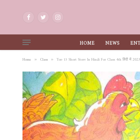
Facebook
Twitter
Instagram
HOME
NEWS
EN
Home
Class
Top 15 Short Story In Hindi For Class 4th हिंदी में 2023
»
»