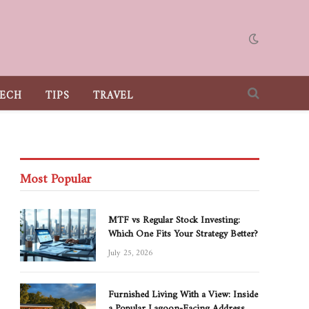
ECH
TIPS
TRAVEL
Most Popular
MTF vs Regular Stock Investing:
Which One Fits Your Strategy Better?
July 25, 2026
Furnished Living With a View: Inside
a Popular Lagoon-Facing Address