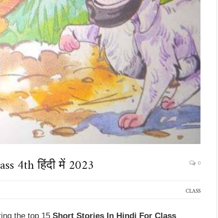
s 4th हिंदी में 2023
0
CLASS
ring the top 15
Short Stories In Hindi For Class